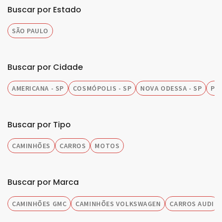
Buscar por Estado
SÃO PAULO
Buscar por Cidade
AMERICANA - SP
COSMÓPOLIS - SP
NOVA ODESSA - SP
PIR
Buscar por Tipo
CAMINHÕES
CARROS
MOTOS
Buscar por Marca
CAMINHÕES GMC
CAMINHÕES VOLKSWAGEN
CARROS AUDI