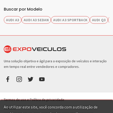
Buscar por Modelo
AUDI A3
AUDI A3 SEDAN
AUDI A3 SPORTBACK
AUDI Q3
A
Uma solução objetiva e ágil para a exposição de veículos e interação
em tempo real entre vendedores e compradores.
Termos de uso e Política de privacidade
Ao utilizar este site, você concorda com a utilização de
Contato