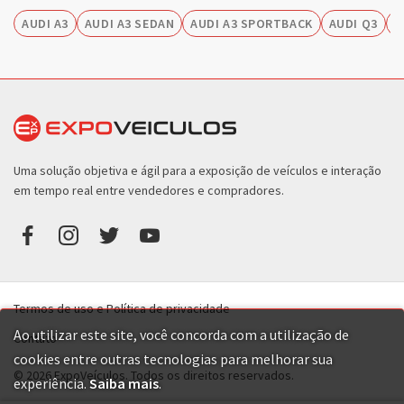
AUDI A3
AUDI A3 SEDAN
AUDI A3 SPORTBACK
AUDI Q3
A
Uma solução objetiva e ágil para a exposição de veículos e interação
em tempo real entre vendedores e compradores.
Termos de uso e Política de privacidade
Ao utilizar este site, você concorda com a utilização de
Contato
cookies entre outras tecnologias para melhorar sua
© 2026 ExpoVeículos. Todos os direitos reservados.
experiência.
Saiba mais
.