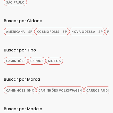
SÃO PAULO
Buscar por Cidade
AMERICANA - SP
COSMÓPOLIS - SP
NOVA ODESSA - SP
PIR
Buscar por Tipo
CAMINHÕES
CARROS
MOTOS
Buscar por Marca
CAMINHÕES GMC
CAMINHÕES VOLKSWAGEN
CARROS AUDI
Buscar por Modelo