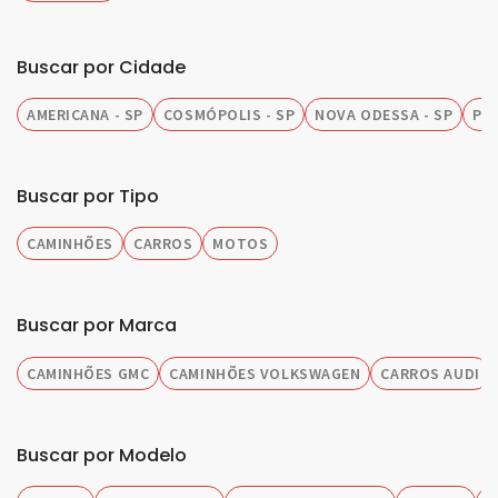
Buscar por Cidade
AMERICANA - SP
COSMÓPOLIS - SP
NOVA ODESSA - SP
PIR
Buscar por Tipo
CAMINHÕES
CARROS
MOTOS
Buscar por Marca
CAMINHÕES GMC
CAMINHÕES VOLKSWAGEN
CARROS AUDI
Buscar por Modelo