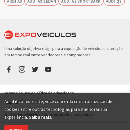
AUDI A3
AUDI A3 SEDAN
AUDI A3 SPORTBACK
AUDI Q3
A
Uma solução objetiva e ágil para a exposição de veículos e interação
em tempo real entre vendedores e compradores.
Termos de uso e Política de privacidade
Ao utilizar este site, você concorda com a utilização de
Contato
cookies entre outras tecnologias para melhorar sua
© 2026 ExpoVeículos. Todos os direitos reservados.
experiência.
Saiba mais
.