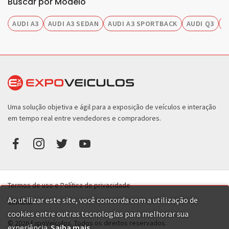
Buscar por Modelo
AUDI A3
AUDI A3 SEDAN
AUDI A3 SPORTBACK
AUDI Q3
A
Uma solução objetiva e ágil para a exposição de veículos e interação
em tempo real entre vendedores e compradores.
Termos de uso e Política de privacidade
Ao utilizar este site, você concorda com a utilização de
Contato
cookies entre outras tecnologias para melhorar sua
© 2026 ExpoVeículos. Todos os direitos reservados.
experiência.
Saiba mais
.