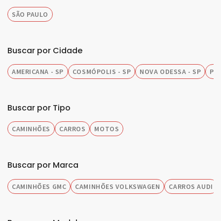
SÃO PAULO
Buscar por Cidade
AMERICANA - SP
COSMÓPOLIS - SP
NOVA ODESSA - SP
PIR
Buscar por Tipo
CAMINHÕES
CARROS
MOTOS
Buscar por Marca
CAMINHÕES GMC
CAMINHÕES VOLKSWAGEN
CARROS AUDI