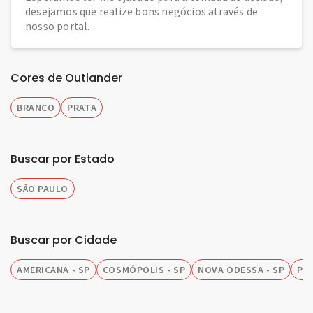
desejamos que realize bons negócios através de
nosso portal.
Cores de Outlander
BRANCO
PRATA
Buscar por Estado
SÃO PAULO
Buscar por Cidade
AMERICANA - SP
COSMÓPOLIS - SP
NOVA ODESSA - SP
PIR