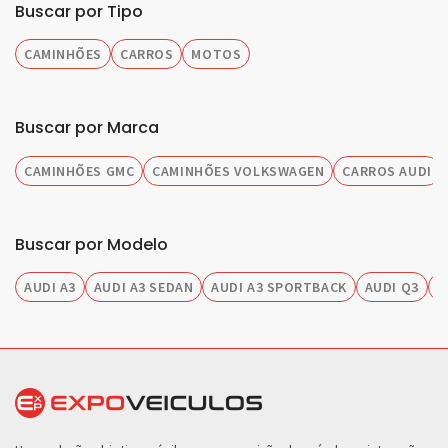
Buscar por Tipo
CAMINHÕES
CARROS
MOTOS
Buscar por Marca
CAMINHÕES GMC
CAMINHÕES VOLKSWAGEN
CARROS AUDI
Buscar por Modelo
AUDI A3
AUDI A3 SEDAN
AUDI A3 SPORTBACK
AUDI Q3
A