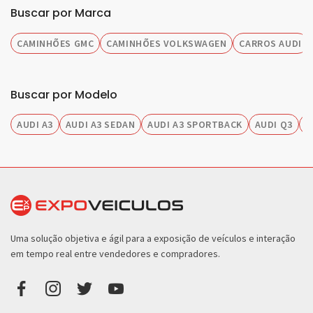
Buscar por Marca
CAMINHÕES GMC
CAMINHÕES VOLKSWAGEN
CARROS AUDI
Buscar por Modelo
AUDI A3
AUDI A3 SEDAN
AUDI A3 SPORTBACK
AUDI Q3
A
Uma solução objetiva e ágil para a exposição de veículos e interação
em tempo real entre vendedores e compradores.