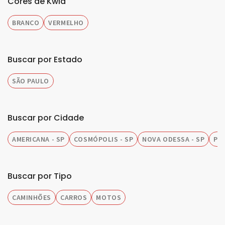
Cores de Kwid
BRANCO
VERMELHO
Buscar por Estado
SÃO PAULO
Buscar por Cidade
AMERICANA - SP
COSMÓPOLIS - SP
NOVA ODESSA - SP
PIR
Buscar por Tipo
CAMINHÕES
CARROS
MOTOS