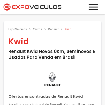
ExpoVeículos
Carros
Renault
Kwid
Kwid
Renault Kwid Novos 0Km, Seminovos E
Usados Para Venda em Brasil
Ofertas encontradas de Renault Kwid
Escolha a versão ideal de
Renault Kwid
em
Brasil
que