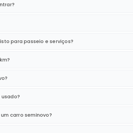
ntrar?
isto para passeio e serviços?
0km?
vo?
o usado?
r um carro seminovo?