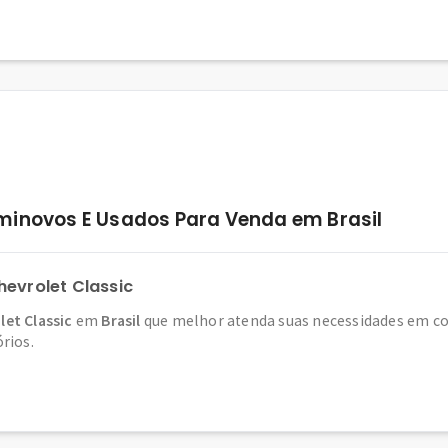
minovos E Usados Para Venda em Brasil
evrolet Classic
let Classic
em
Brasil
que melhor atenda suas necessidades em con
órios.