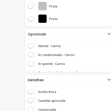
Prata
Preto
Opcionais
Alarme - Carros
Ar condicionado - Carros
Ar quente - Carros
Desembaçador traseiro - Carros
Detalhes
Direção hidráulica - Carros
Trava elétrica - Carros
Aceita troca
Vidros elétricos - Carros
Cautelar aprovada
Conservado