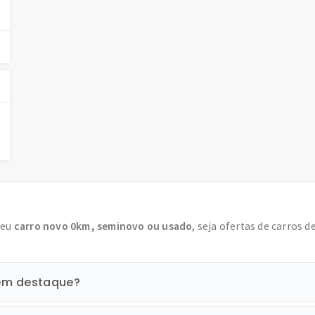
seu
carro novo 0km, seminovo ou usado
, seja ofertas de carros d
 em destaque?