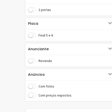
2 portas
Placa
Final 5 e 6
Anunciante
Revenda
Anúncios
Com fotos
Com preços expostos