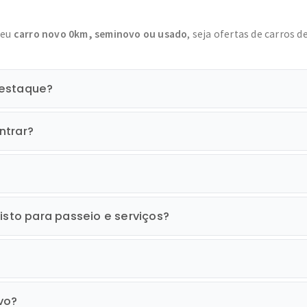
seu
carro novo 0km, seminovo ou usado
, seja ofertas de carros d
destaque?
ntrar?
isto para passeio e serviços?
vo?