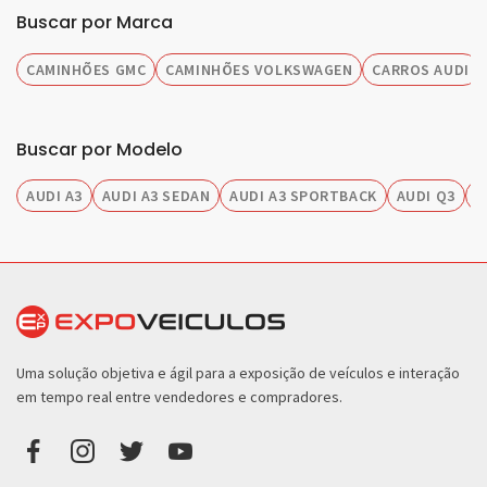
Buscar por Marca
CAMINHÕES GMC
CAMINHÕES VOLKSWAGEN
CARROS AUDI
Buscar por Modelo
AUDI A3
AUDI A3 SEDAN
AUDI A3 SPORTBACK
AUDI Q3
A
Uma solução objetiva e ágil para a exposição de veículos e interação
em tempo real entre vendedores e compradores.