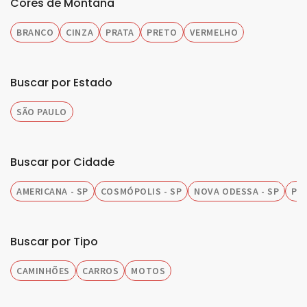
Cores de Montana
BRANCO
CINZA
PRATA
PRETO
VERMELHO
Buscar por Estado
SÃO PAULO
Buscar por Cidade
AMERICANA - SP
COSMÓPOLIS - SP
NOVA ODESSA - SP
PIR
Buscar por Tipo
CAMINHÕES
CARROS
MOTOS