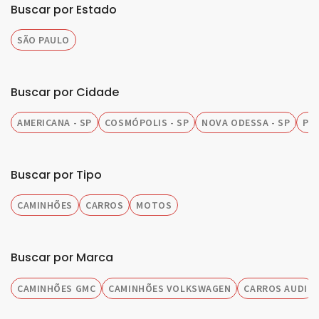
Buscar por Estado
SÃO PAULO
Buscar por Cidade
AMERICANA - SP
COSMÓPOLIS - SP
NOVA ODESSA - SP
PIR
Buscar por Tipo
CAMINHÕES
CARROS
MOTOS
Buscar por Marca
CAMINHÕES GMC
CAMINHÕES VOLKSWAGEN
CARROS AUDI