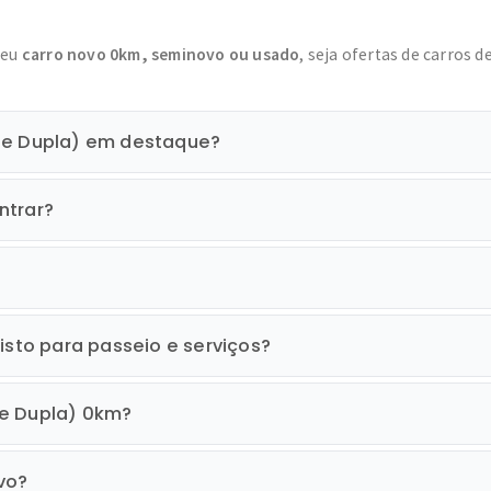
seu
carro novo 0km, seminovo ou usado
, seja ofertas de carros d
ine Dupla) em destaque?
ntrar?
isto para passeio e serviços?
ne Dupla) 0km?
vo?