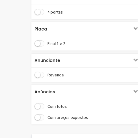
4 portas
Placa
Final 1 e 2
Anunciante
Revenda
Anúncios
Com fotos
Com preços expostos