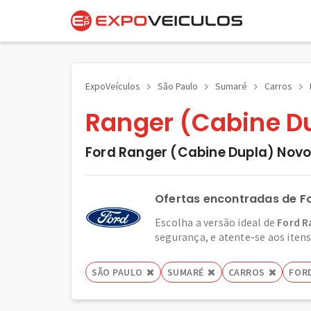
ExpoVeículos
São Paulo
Sumaré
Carros
Ranger (Cabine D
Ford Ranger (Cabine Dupla) Nov
Ofertas encontradas de F
Escolha a versão ideal de
Ford R
segurança, e atente-se aos itens 
SÃO PAULO
SUMARÉ
CARROS
FOR