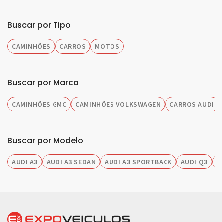
Buscar por Tipo
CAMINHÕES
CARROS
MOTOS
Buscar por Marca
CAMINHÕES GMC
CAMINHÕES VOLKSWAGEN
CARROS AUDI
Buscar por Modelo
AUDI A3
AUDI A3 SEDAN
AUDI A3 SPORTBACK
AUDI Q3
A