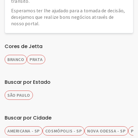
trânsito.
Esperamos ter lhe ajudado para a tomada de decisão,
desejamos que realize bons negócios através de
nosso portal.
Cores de Jetta
BRANCO
PRATA
Buscar por Estado
SÃO PAULO
Buscar por Cidade
AMERICANA - SP
COSMÓPOLIS - SP
NOVA ODESSA - SP
PIR