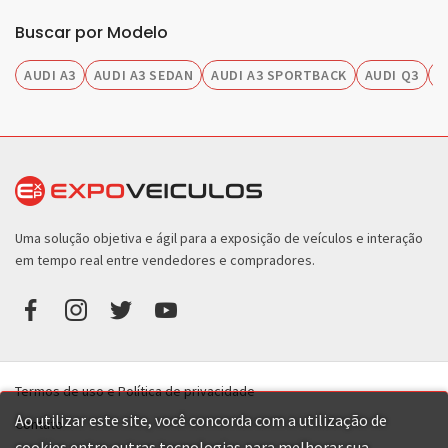
Buscar por Modelo
AUDI A3
AUDI A3 SEDAN
AUDI A3 SPORTBACK
AUDI Q3
A
Uma solução objetiva e ágil para a exposição de veículos e interação
em tempo real entre vendedores e compradores.
Termos de uso e Política de privacidade
Ao utilizar este site, você concorda com a utilização de
Contato
cookies entre outras tecnologias para melhorar sua