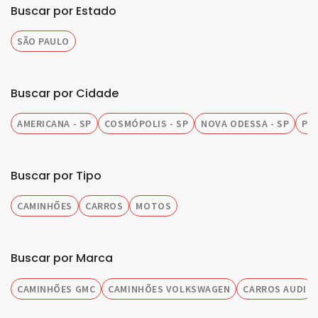
Buscar por Estado
SÃO PAULO
Buscar por Cidade
AMERICANA - SP
COSMÓPOLIS - SP
NOVA ODESSA - SP
PIR
Buscar por Tipo
CAMINHÕES
CARROS
MOTOS
Buscar por Marca
CAMINHÕES GMC
CAMINHÕES VOLKSWAGEN
CARROS AUDI