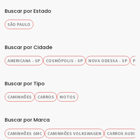
Buscar por Estado
SÃO PAULO
Buscar por Cidade
AMERICANA - SP
COSMÓPOLIS - SP
NOVA ODESSA - SP
PIR
Buscar por Tipo
CAMINHÕES
CARROS
MOTOS
Buscar por Marca
CAMINHÕES GMC
CAMINHÕES VOLKSWAGEN
CARROS AUDI