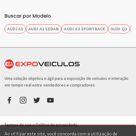
Buscar por Modelo
AUDI A3
AUDI A3 SEDAN
AUDI A3 SPORTBACK
AUDI Q3
A
Uma solução objetiva e ágil para a exposição de veículos e interação
em tempo real entre vendedores e compradores.
Termos de uso e Política de privacidade
Ao utilizar este site, você concorda com a utilização de
Contato