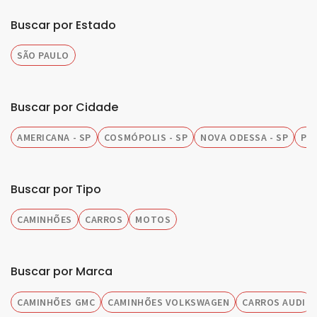
Buscar por Estado
SÃO PAULO
Buscar por Cidade
AMERICANA - SP
COSMÓPOLIS - SP
NOVA ODESSA - SP
PIR
Buscar por Tipo
CAMINHÕES
CARROS
MOTOS
Buscar por Marca
CAMINHÕES GMC
CAMINHÕES VOLKSWAGEN
CARROS AUDI