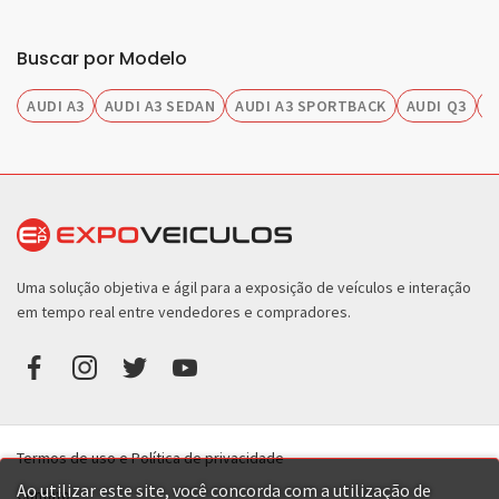
Buscar por Modelo
AUDI A3
AUDI A3 SEDAN
AUDI A3 SPORTBACK
AUDI Q3
A
Uma solução objetiva e ágil para a exposição de veículos e interação
em tempo real entre vendedores e compradores.
Termos de uso e Política de privacidade
Ao utilizar este site, você concorda com a utilização de
Contato