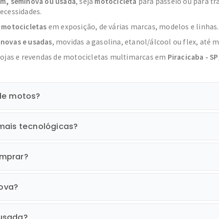
m, seminova ou usada
, seja
motocicleta
para passeio ou para tr
ecessidades.
s
motocicletas
em exposição, de várias marcas, modelos e linhas.
novas e usadas
, movidas a gasolina, etanol/álcool ou flex, até m
lojas e revendas de motocicletas multimarcas em
Piracicaba - SP
 de motos?
mais tecnológicas?
omprar?
ova?
 usada?