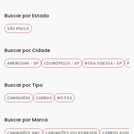
Buscar por Estado
SÃO PAULO
Buscar por Cidade
AMERICANA - SP
COSMÓPOLIS - SP
NOVA ODESSA - SP
PIR
Buscar por Tipo
CAMINHÕES
CARROS
MOTOS
Buscar por Marca
CAMINHÕES GMC
CAMINHÕES VOLKSWAGEN
CARROS AUDI