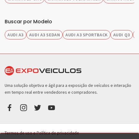
Buscar por Modelo
AUDI A3
AUDI A3 SEDAN
AUDI A3 SPORTBACK
AUDI Q3
A
Uma solução objetiva e ágil para a exposição de veículos e interação
em tempo real entre vendedores e compradores.
Termos de uso e Política de privacidade