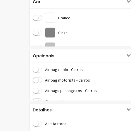
Cor
Branco
Cinza
Prata
Opcionais
Preto
Air bag duplo - Carros
Air bag motorista - Carros
Air bags passageiros - Carros
Alarme - Carros
Detalhes
Ar condicionado - Carros
Ar condicionado digital - Carros
Aceita troca