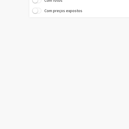
Com fotos
Freios ABS - Carros
Com preços expostos
GPS - Carros
Insul film - Carros
Limpador traseiro - Carros
Multimídia - Carros
Paddle shift - Carros
Painel digital - Carros
Para-brisa degradê - Carros
Parachoque na cor do veículo - Carros
Park assist - Carros
Partida elétrica - Carros
Piloto automático - Carros
Pintura metálica - Carros