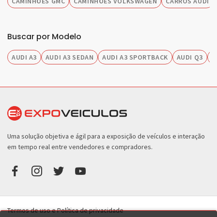
CAMINHÕES GMC
CAMINHÕES VOLKSWAGEN
CARROS AUDI
Buscar por Modelo
AUDI A3
AUDI A3 SEDAN
AUDI A3 SPORTBACK
AUDI Q3
A
Uma solução objetiva e ágil para a exposição de veículos e interação
em tempo real entre vendedores e compradores.
Termos de uso e Política de privacidade