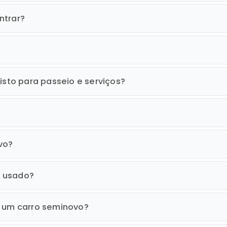
ntrar?
isto para passeio e serviços?
vo?
o usado?
r um carro seminovo?