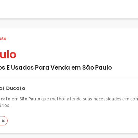
ato
ulo
os E Usados Para Venda em São Paulo
iat Ducato
ucato
em
São Paulo
que melhor atenda suas necessidades em conf
órios.