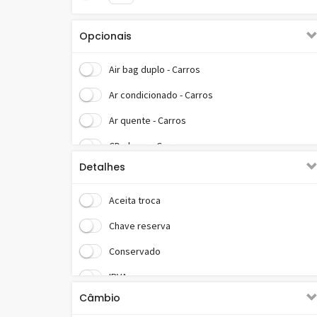
Opcionais
Air bag duplo - Carros
Ar condicionado - Carros
Ar quente - Carros
CD player - Carros
Detalhes
Direção hidráulica - Carros
MP3 player - Carros
Aceita troca
Sistema de som - Carros
Chave reserva
Trava elétrica - Carros
Conservado
Vidros elétricos - Carros
IPVA pago
Câmbio
Manual do fabricante