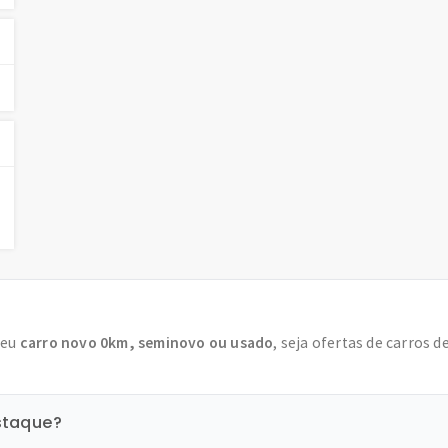
seu
carro novo 0km, seminovo ou usado
, seja ofertas de carros d
staque?