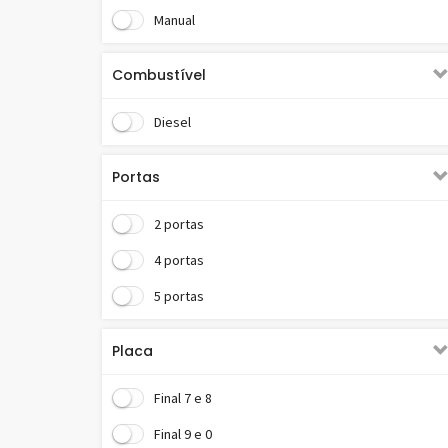
Único dono
Manual
Combustível
Diesel
Portas
2 portas
4 portas
5 portas
Placa
Final 7 e 8
Final 9 e 0