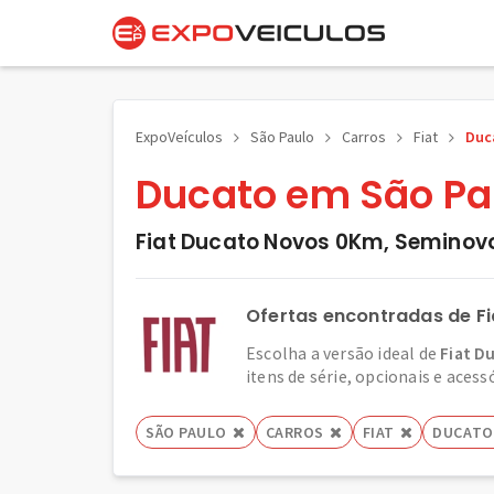
ExpoVeículos
São Paulo
Carros
Fiat
Duc
Ducato em São Pa
Fiat Ducato Novos 0Km, Seminov
Ofertas encontradas de F
Escolha a versão ideal de
Fiat D
itens de série, opcionais e acess
SÃO PAULO
CARROS
FIAT
DUCATO