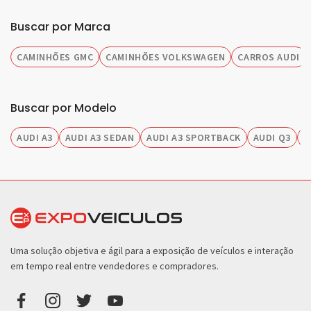
Buscar por Marca
CAMINHÕES GMC
CAMINHÕES VOLKSWAGEN
CARROS AUDI
Buscar por Modelo
AUDI A3
AUDI A3 SEDAN
AUDI A3 SPORTBACK
AUDI Q3
A
Uma solução objetiva e ágil para a exposição de veículos e interação
em tempo real entre vendedores e compradores.