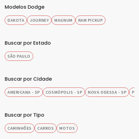
Modelos Dodge
DAKOTA
JOURNEY
MAGNUM
RAM PICKUP
Buscar por Estado
SÃO PAULO
Buscar por Cidade
AMERICANA - SP
COSMÓPOLIS - SP
NOVA ODESSA - SP
PIR
Buscar por Tipo
CAMINHÕES
CARROS
MOTOS