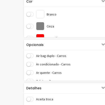
Cor
Branco
Cinza
Vermelho
Opcionais
Air bag duplo - Carros
Ar condicionado - Carros
Ar quente - Carros
Calotas - Carros
Detalhes
CD player - Carros
Computador de bordo - Carros
Aceita troca