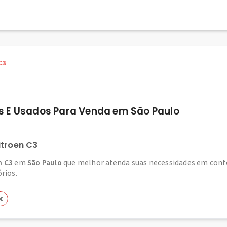
C3
s E Usados Para Venda em São Paulo
itroen C3
n C3
em
São Paulo
que melhor atenda suas necessidades em confo
órios.