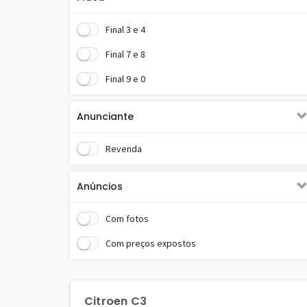
Vidros elétricos - Carros
Final 3 e 4
Vidros verdes - Carros
Final 7 e 8
Final 9 e 0
Anunciante
Revenda
Anúncios
Com fotos
Com preços expostos
Citroen C3