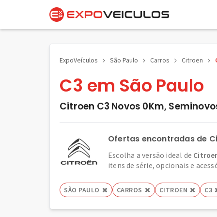
ExpoVeículos
São Paulo
Carros
Citroen
C3 em São Paulo
Citroen C3 Novos 0Km, Seminovo
Ofertas encontradas de C
Escolha a versão ideal de
Citroe
itens de série, opcionais e acess
SÃO PAULO
CARROS
CITROEN
C3