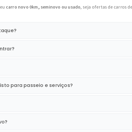
seu
carro novo 0km, seminovo ou usado
, seja ofertas de carros d
staque?
ntrar?
isto para passeio e serviços?
vo?