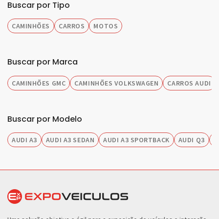
Buscar por Tipo
CAMINHÕES
CARROS
MOTOS
Buscar por Marca
CAMINHÕES GMC
CAMINHÕES VOLKSWAGEN
CARROS AUDI
Buscar por Modelo
AUDI A3
AUDI A3 SEDAN
AUDI A3 SPORTBACK
AUDI Q3
A