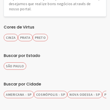
desejamos que realize bons negócios através de
nosso portal.
Cores de Virtus
CINZA
PRATA
PRETO
Buscar por Estado
SÃO PAULO
Buscar por Cidade
AMERICANA - SP
COSMÓPOLIS - SP
NOVA ODESSA - SP
PIR