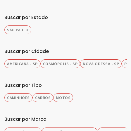
Buscar por Estado
SÃO PAULO
Buscar por Cidade
AMERICANA - SP
COSMÓPOLIS - SP
NOVA ODESSA - SP
PIR
Buscar por Tipo
CAMINHÕES
CARROS
MOTOS
Buscar por Marca