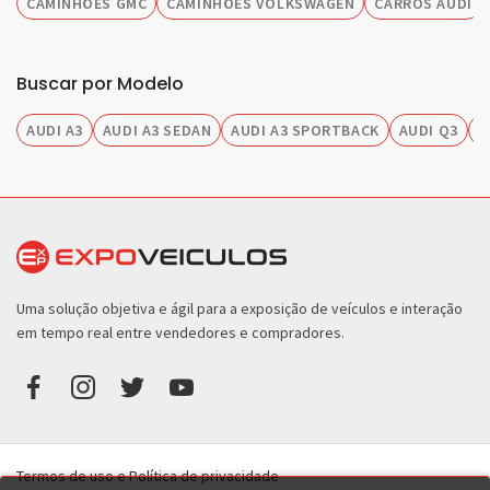
CAMINHÕES GMC
CAMINHÕES VOLKSWAGEN
CARROS AUDI
Buscar por Modelo
AUDI A3
AUDI A3 SEDAN
AUDI A3 SPORTBACK
AUDI Q3
A
Uma solução objetiva e ágil para a exposição de veículos e interação
em tempo real entre vendedores e compradores.
Termos de uso e Política de privacidade