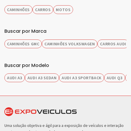
CAMINHÕES
CARROS
MOTOS
Buscar por Marca
CAMINHÕES GMC
CAMINHÕES VOLKSWAGEN
CARROS AUDI
Buscar por Modelo
AUDI A3
AUDI A3 SEDAN
AUDI A3 SPORTBACK
AUDI Q3
A
Uma solução objetiva e ágil para a exposição de veículos e interação