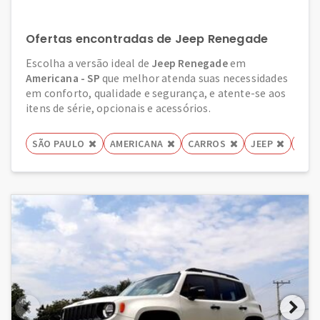
Ofertas encontradas de Jeep Renegade
Escolha a versão ideal de
Jeep Renegade
em
Americana - SP
que melhor atenda suas necessidades
em conforto, qualidade e segurança, e atente-se aos
itens de série, opcionais e acessórios.
SÃO PAULO
AMERICANA
CARROS
JEEP
REN