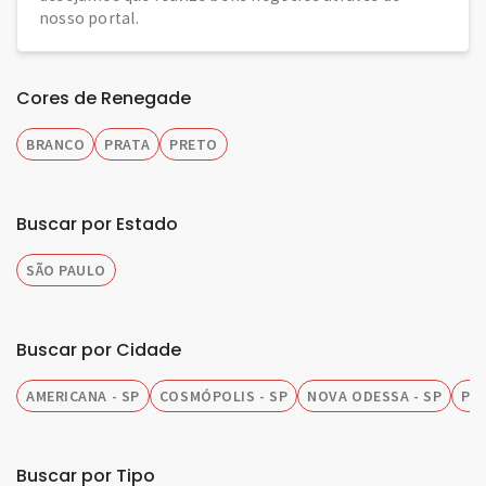
nosso portal.
Cores de Renegade
BRANCO
PRATA
PRETO
Buscar por Estado
SÃO PAULO
Buscar por Cidade
AMERICANA - SP
COSMÓPOLIS - SP
NOVA ODESSA - SP
PIR
Buscar por Tipo