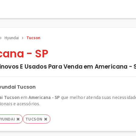
Hyundai
Tucson
ana - SP
novos E Usados Para Venda em Americana - 
yundai Tucson
i Tucson
em
Americana - SP
que melhor atenda suas necessidade
ionais e acessórios.
YUNDAI
TUCSON