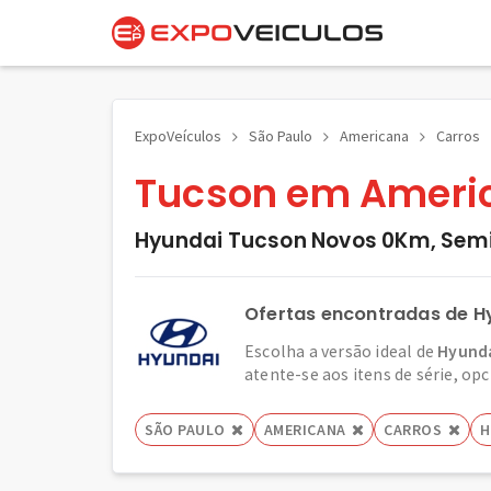
ExpoVeículos
São Paulo
Americana
Carros
Tucson em Americ
Hyundai Tucson Novos 0Km, Semi
Ofertas encontradas de H
Escolha a versão ideal de
Hyunda
atente-se aos itens de série, opc
SÃO PAULO
AMERICANA
CARROS
H