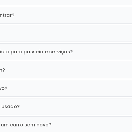
ntrar?
isto para passeio e serviços?
m?
vo?
o usado?
r um carro seminovo?