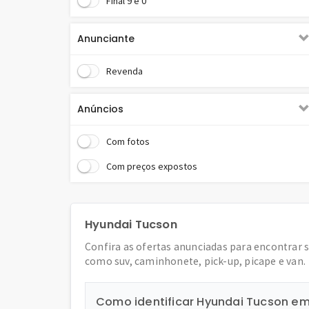
Final 9 e 0
Trava elétrica - Carros
Vidros elétricos - Carros
Anunciante
Volante c/ regulagem altura - Carros
Revenda
Anúncios
Com fotos
Com preços expostos
Hyundai Tucson
Confira as ofertas anunciadas para encontrar 
como suv, caminhonete, pick-up, picape e van.
Como identificar Hyundai Tucson e