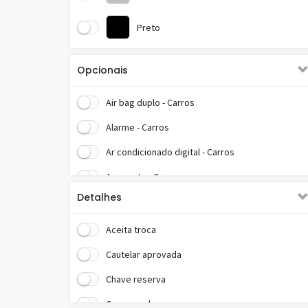
Preto
Opcionais
Air bag duplo - Carros
Alarme - Carros
Ar condicionado digital - Carros
Ar quente - Carros
Detalhes
Banco com regulagem lombar - Carros
Banco motorista c/ reg. altura - Carros
Aceita troca
Câmera de ré - Carros
Cautelar aprovada
CD player - Carros
Chave reserva
Computador de bordo - Carros
Conservado