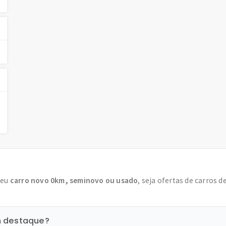
seu
carro novo 0km, seminovo ou usado
, seja ofertas de carros d
m destaque?