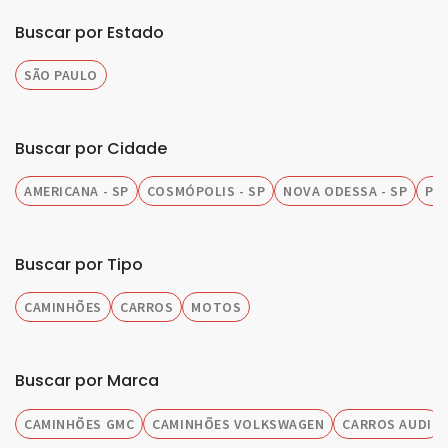
Buscar por Estado
SÃO PAULO
Buscar por Cidade
AMERICANA - SP
COSMÓPOLIS - SP
NOVA ODESSA - SP
PIR
Buscar por Tipo
CAMINHÕES
CARROS
MOTOS
Buscar por Marca
CAMINHÕES GMC
CAMINHÕES VOLKSWAGEN
CARROS AUDI