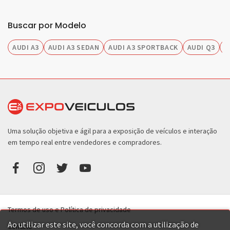
Buscar por Modelo
AUDI A3
AUDI A3 SEDAN
AUDI A3 SPORTBACK
AUDI Q3
A
Uma solução objetiva e ágil para a exposição de veículos e interação
em tempo real entre vendedores e compradores.
Termos de uso e Política de privacidade
Ao utilizar este site, você concorda com a utilização de
Contato