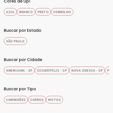
Cores de Up!
AZUL
BRANCO
PRETO
VERMELHO
Buscar por Estado
SÃO PAULO
Buscar por Cidade
AMERICANA - SP
COSMÓPOLIS - SP
NOVA ODESSA - SP
PIR
Buscar por Tipo
CAMINHÕES
CARROS
MOTOS