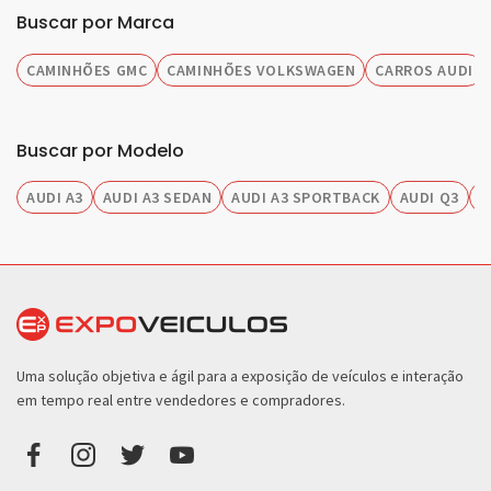
Buscar por Marca
CAMINHÕES GMC
CAMINHÕES VOLKSWAGEN
CARROS AUDI
Buscar por Modelo
AUDI A3
AUDI A3 SEDAN
AUDI A3 SPORTBACK
AUDI Q3
A
Uma solução objetiva e ágil para a exposição de veículos e interação
em tempo real entre vendedores e compradores.