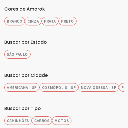
Cores de Amarok
BRANCO
CINZA
PRATA
PRETO
Buscar por Estado
SÃO PAULO
Buscar por Cidade
AMERICANA - SP
COSMÓPOLIS - SP
NOVA ODESSA - SP
PIR
Buscar por Tipo
CAMINHÕES
CARROS
MOTOS