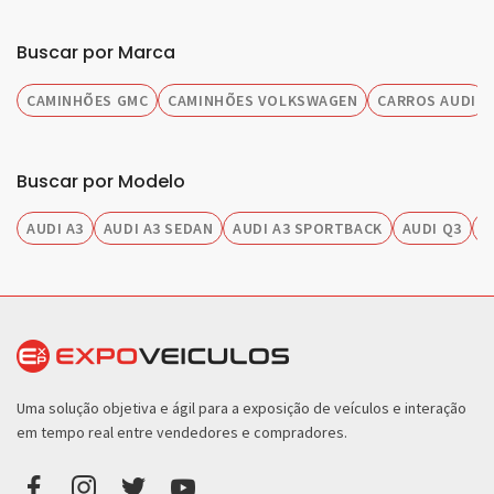
Buscar por Marca
CAMINHÕES GMC
CAMINHÕES VOLKSWAGEN
CARROS AUDI
Buscar por Modelo
AUDI A3
AUDI A3 SEDAN
AUDI A3 SPORTBACK
AUDI Q3
A
Uma solução objetiva e ágil para a exposição de veículos e interação
em tempo real entre vendedores e compradores.