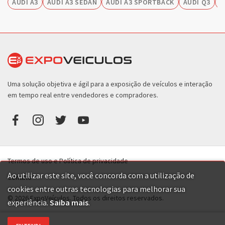
AUDI A3
AUDI A3 SEDAN
AUDI A3 SPORTBACK
AUDI Q3
A
Uma solução objetiva e ágil para a exposição de veículos e interação
em tempo real entre vendedores e compradores.
Termos de uso e Política de privacidade
Ao utilizar este site, você concorda com a utilização de
Contato
cookies entre outras tecnologias para melhorar sua
© 2026 ExpoVeículos. Todos os direitos reservados.
experiência.
Saiba mais
.