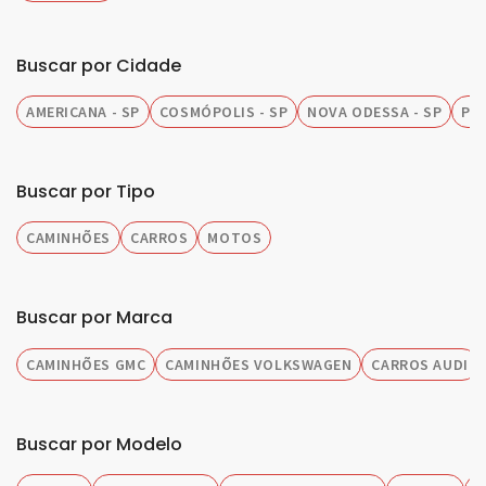
Buscar por Cidade
AMERICANA - SP
COSMÓPOLIS - SP
NOVA ODESSA - SP
PIR
Buscar por Tipo
CAMINHÕES
CARROS
MOTOS
Buscar por Marca
CAMINHÕES GMC
CAMINHÕES VOLKSWAGEN
CARROS AUDI
Buscar por Modelo