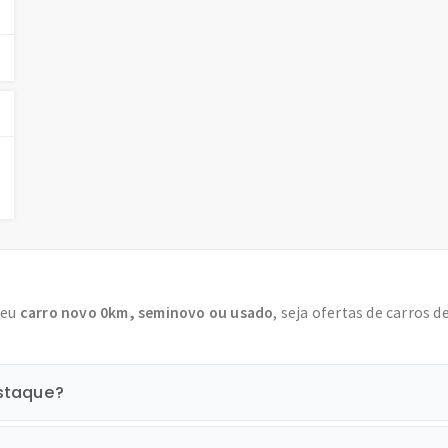
seu
carro novo 0km, seminovo ou usado
, seja ofertas de carros d
staque?