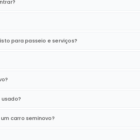
ntrar?
isto para passeio e serviços?
vo?
o usado?
r um carro seminovo?