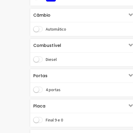
Câmbio
Automático
Combustível
Diesel
Portas
4 portas
Placa
Final 9 e 0