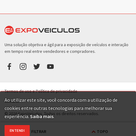
Uma solução objetiva e ágil para a exposição de veículos e interação
em tempo real entre vendedores e compradores.
Termos de uso e Política de privacidade
Ao utilizar este site, você concorda com a utilização de
Contato
cookies entre outras tecnologias para melhorar sua
© 2026 ExpoVeículos. Todos os direitos reservados.
experiência.
Saiba mais
.
ENTENDI
FILTRAR
TOPO