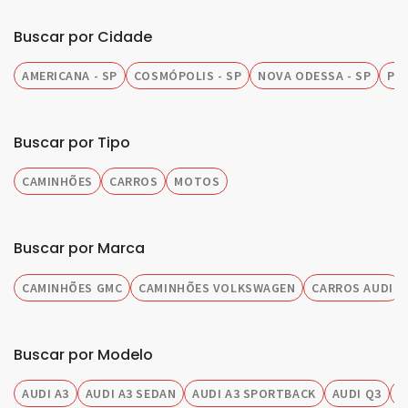
Buscar por Cidade
AMERICANA - SP
COSMÓPOLIS - SP
NOVA ODESSA - SP
PIR
Buscar por Tipo
CAMINHÕES
CARROS
MOTOS
Buscar por Marca
CAMINHÕES GMC
CAMINHÕES VOLKSWAGEN
CARROS AUDI
Buscar por Modelo
AUDI A3
AUDI A3 SEDAN
AUDI A3 SPORTBACK
AUDI Q3
A