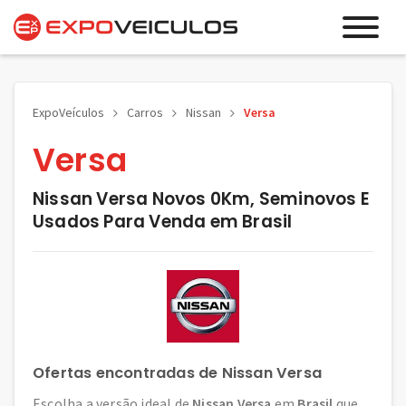
ExpoVeículos
Carros
Nissan
Versa
Versa
Nissan Versa Novos 0Km, Seminovos E
Usados Para Venda em Brasil
Ofertas encontradas de Nissan Versa
Escolha a versão ideal de
Nissan Versa
em
Brasil
que