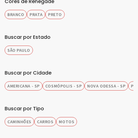
Cores de Renegade
BRANCO
PRATA
PRETO
Buscar por Estado
SÃO PAULO
Buscar por Cidade
AMERICANA - SP
COSMÓPOLIS - SP
NOVA ODESSA - SP
PIR
Buscar por Tipo
CAMINHÕES
CARROS
MOTOS