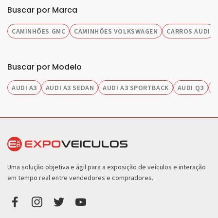
Buscar por Marca
CAMINHÕES GMC
CAMINHÕES VOLKSWAGEN
CARROS AUDI
Buscar por Modelo
AUDI A3
AUDI A3 SEDAN
AUDI A3 SPORTBACK
AUDI Q3
A
Uma solução objetiva e ágil para a exposição de veículos e interação
em tempo real entre vendedores e compradores.