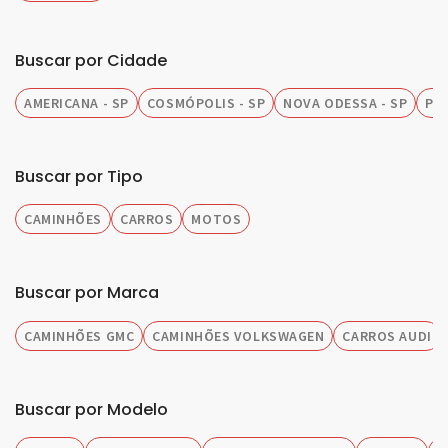
Buscar por Cidade
AMERICANA - SP
COSMÓPOLIS - SP
NOVA ODESSA - SP
PIR
Buscar por Tipo
CAMINHÕES
CARROS
MOTOS
Buscar por Marca
CAMINHÕES GMC
CAMINHÕES VOLKSWAGEN
CARROS AUDI
Buscar por Modelo