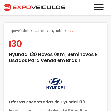
ExpoVeículos
Carros
Hyundai
I30
I30
Hyundai I30 Novos 0Km, Seminovos E
Usados Para Venda em Brasil
Ofertas encontradas de Hyundai I30
Escolha a versão ideal de
Hyundai I30
em
Brasil
que