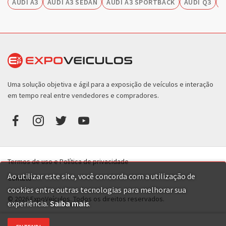
AUDI A3
AUDI A3 SEDAN
AUDI A3 SPORTBACK
AUDI Q3
A
Uma solução objetiva e ágil para a exposição de veículos e interação
em tempo real entre vendedores e compradores.
Termos de uso e Política de privacidade
Ao utilizar este site, você concorda com a utilização de
Contato
cookies entre outras tecnologias para melhorar sua
© 2026 ExpoVeículos. Todos os direitos reservados.
experiência.
Saiba mais
.