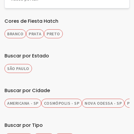
Cores de Fiesta Hatch
BRANCO
PRATA
PRETO
Buscar por Estado
SÃO PAULO
Buscar por Cidade
AMERICANA - SP
COSMÓPOLIS - SP
NOVA ODESSA - SP
PIR
Buscar por Tipo