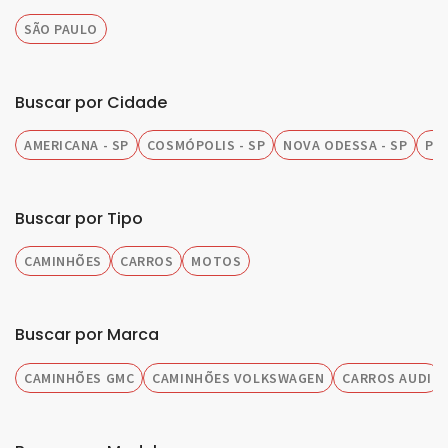
SÃO PAULO
Buscar por Cidade
AMERICANA - SP
COSMÓPOLIS - SP
NOVA ODESSA - SP
PIR
Buscar por Tipo
CAMINHÕES
CARROS
MOTOS
Buscar por Marca
CAMINHÕES GMC
CAMINHÕES VOLKSWAGEN
CARROS AUDI