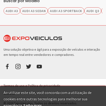
Buscar por Modelo
AUDI A3
AUDI A3 SEDAN
AUDI A3 SPORTBACK
AUDI Q3
A
Uma solução objetiva e ágil para a exposição de veículos e interação
em tempo real entre vendedores e compradores.
Termos de uso e Política de privacidade
Ao utilizar este site, você concorda com a utilização de
Contato
cookies entre outras tecnologias para melhorar sua
© 2026 ExpoVeículos. Todos os direitos reservados.
experiência.
Saiba mais
.