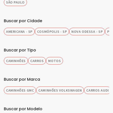
SÃO PAULO
Buscar por Cidade
AMERICANA - SP
COSMÓPOLIS - SP
NOVA ODESSA - SP
PIR
Buscar por Tipo
CAMINHÕES
CARROS
MOTOS
Buscar por Marca
CAMINHÕES GMC
CAMINHÕES VOLKSWAGEN
CARROS AUDI
Buscar por Modelo