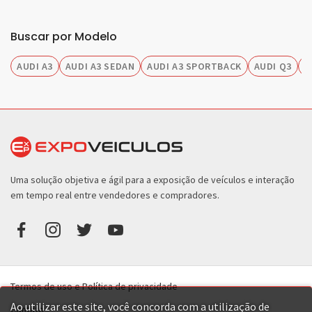
Buscar por Modelo
AUDI A3
AUDI A3 SEDAN
AUDI A3 SPORTBACK
AUDI Q3
A
Uma solução objetiva e ágil para a exposição de veículos e interação
em tempo real entre vendedores e compradores.
Termos de uso e Política de privacidade
Ao utilizar este site, você concorda com a utilização de
Contato