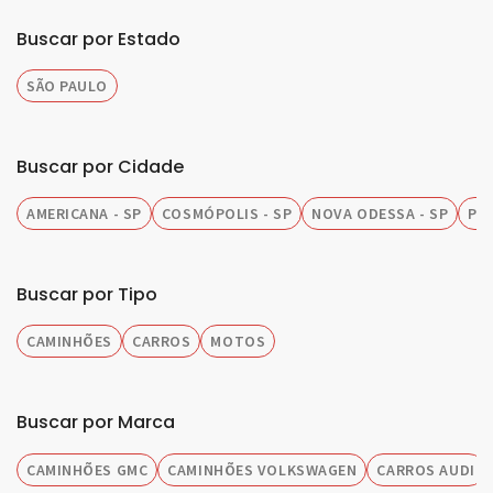
Buscar por Estado
SÃO PAULO
Buscar por Cidade
AMERICANA - SP
COSMÓPOLIS - SP
NOVA ODESSA - SP
PIR
Buscar por Tipo
CAMINHÕES
CARROS
MOTOS
Buscar por Marca
CAMINHÕES GMC
CAMINHÕES VOLKSWAGEN
CARROS AUDI