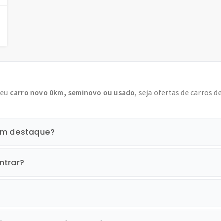
seu
carro novo 0km, seminovo ou usado
, seja ofertas de carros d
 em destaque?
ntrar?