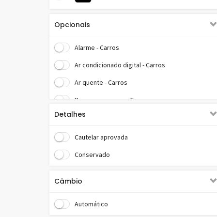
Opcionais
Alarme - Carros
Ar condicionado digital - Carros
Ar quente - Carros
Bancos em couro - Carros
Detalhes
Bluetooth - Carros
Computador de bordo - Carros
Cautelar aprovada
Controle de som no volante - Carros
Conservado
Desembaçador traseiro - Carros
Câmbio
Direção hidráulica - Carros
Automático
Encosto de cabeça traseiro - Carros