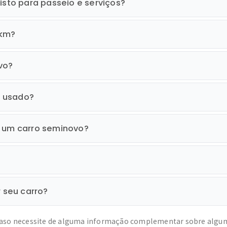
isto para passeio e serviços?
0km?
vo?
o usado?
r um carro seminovo?
r seu carro?
caso necessite de alguma informação complementar sobre algum c