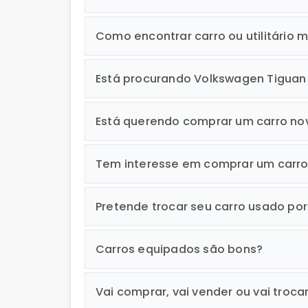
Piloto automático - Carros
Como encontrar carro ou utilitário m
Rack de teto - Carros
Retrovisor fotocrômico - Carros
Está procurando Volkswagen Tigua
Retrovisores elétricos - Carros
Rodas de liga leve - Carros
Está querendo comprar um carro no
Sensor de chuva - Carros
Sensor de estacionamento - Carros
Tem interesse em comprar um carr
Sistema de som - Carros
Pretende trocar seu carro usado po
Start-stop automático - Carros
Start-stop manual - Carros
Carros equipados são bons?
Teto panorâmico - Carros
Tomada 12V - Carros
Vai comprar, vai vender ou vai troca
Tomada USB - Carros