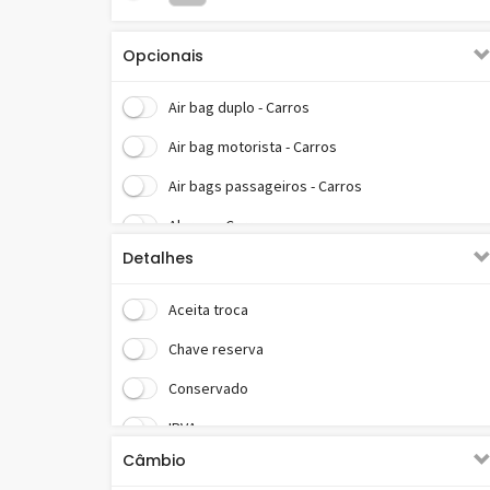
Opcionais
Air bag duplo - Carros
Air bag motorista - Carros
Air bags passageiros - Carros
Alarme - Carros
Detalhes
Ar condicionado - Carros
Ar condicionado digital - Carros
Aceita troca
Ar quente - Carros
Chave reserva
Banco com regulagem lombar - Carros
Conservado
Banco motorista c/ reg. altura - Carros
IPVA pago
Câmbio
Bancos dianteiros c/ reg. elétrica - Carros
Manual do fabricante