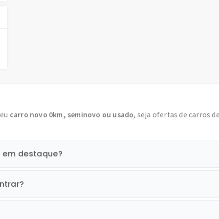
seu
carro novo 0km, seminovo ou usado
, seja ofertas de carros d
n em destaque?
ntrar?