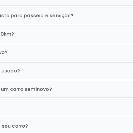
isto para passeio e serviços?
n 0km?
vo?
o usado?
r um carro seminovo?
r seu carro?