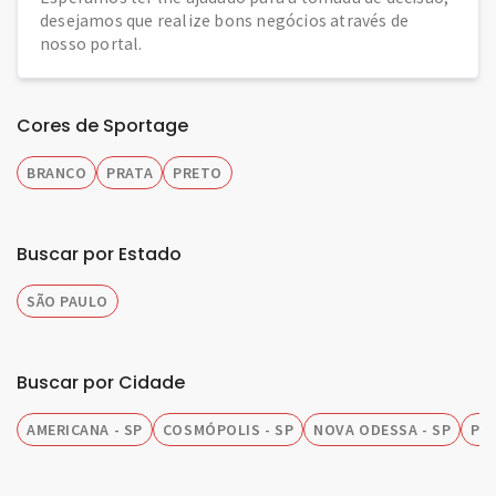
desejamos que realize bons negócios através de
nosso portal.
Cores de Sportage
BRANCO
PRATA
PRETO
Buscar por Estado
SÃO PAULO
Buscar por Cidade
AMERICANA - SP
COSMÓPOLIS - SP
NOVA ODESSA - SP
PIR