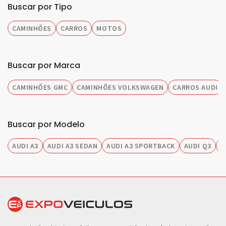
Buscar por Tipo
CAMINHÕES
CARROS
MOTOS
Buscar por Marca
CAMINHÕES GMC
CAMINHÕES VOLKSWAGEN
CARROS AUDI
Buscar por Modelo
AUDI A3
AUDI A3 SEDAN
AUDI A3 SPORTBACK
AUDI Q3
A