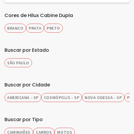
Cores de Hilux Cabine Dupla
BRANCO
PRATA
PRETO
Buscar por Estado
SÃO PAULO
Buscar por Cidade
AMERICANA - SP
COSMÓPOLIS - SP
NOVA ODESSA - SP
PIR
Buscar por Tipo
CAMINHÕES
CARROS
MOTOS