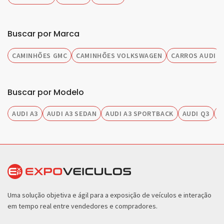
Buscar por Marca
CAMINHÕES GMC
CAMINHÕES VOLKSWAGEN
CARROS AUDI
Buscar por Modelo
AUDI A3
AUDI A3 SEDAN
AUDI A3 SPORTBACK
AUDI Q3
A
Uma solução objetiva e ágil para a exposição de veículos e interação
em tempo real entre vendedores e compradores.