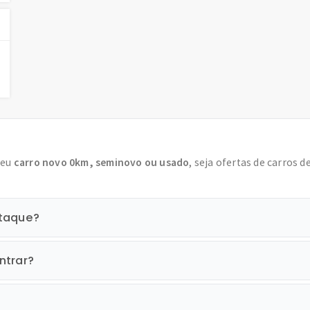
seu
carro novo 0km, seminovo ou usado
, seja ofertas de carros d
staque?
ntrar?