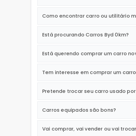
Trava elétrica - Carros
Como encontrar carro ou utilitário m
Turbo - Carros
Vidros elétricos - Carros
Está procurando Carros Byd 0km?
Volante c/ regulagem altura - Carros
Está querendo comprar um carro no
Tem interesse em comprar um carr
Pretende trocar seu carro usado po
Carros equipados são bons?
Vai comprar, vai vender ou vai troca