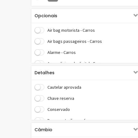
Opcionais
Air bag motorista - Carros
Air bags passageiros - Carros
Alarme - Carros
Ar condicionado digital - Carros
Detalhes
Assistente de frenagem - Carros
Bagageiro - Carros
Cautelar aprovada
Banco com regulagem lombar - Carros
Chave reserva
Bancos dianteiros c/ reg. elétrica - Carros
Conservado
Bancos em couro - Carros
Documentação em dia
Câmbio
Bloqueio de tração - Carros
Garantia de fábrica