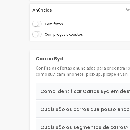
Paddle shift - Carros
Anúncios
Park assist - Carros
Com fotos
Piloto automático - Carros
Com preços expostos
Retrovisor fotocrômico - Carros
Retrovisores elétricos - Carros
Carros Byd
Rodas de liga leve - Carros
Confira as ofertas anunciadas para encontrar 
Sensor de chuva - Carros
como suv, caminhonete, pick-up, picape e van.
Sensor de estacionamento - Carros
Como identificar Carros Byd em de
Sistema de som - Carros
Start-stop automático - Carros
Quais são os carros que posso enco
Teto panorâmico - Carros
Tomada USB - Carros
Quais são os segmentos de carros?