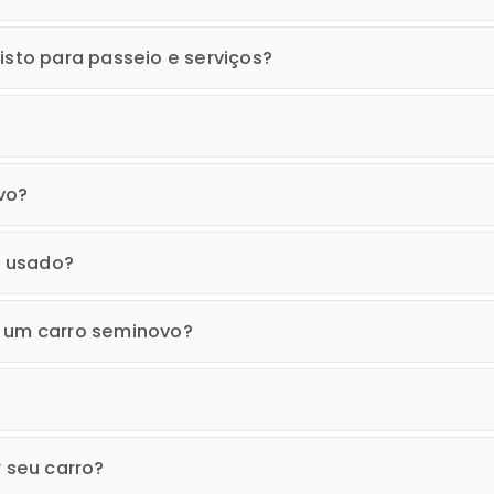
isto para passeio e serviços?
vo?
o usado?
r um carro seminovo?
r seu carro?