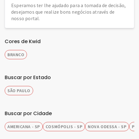
Esperamos ter lhe ajudado para a tomada de decisão,
desejamos que realize bons negócios através de
nosso portal.
Cores de Kwid
BRANCO
Buscar por Estado
SÃO PAULO
Buscar por Cidade
AMERICANA - SP
COSMÓPOLIS - SP
NOVA ODESSA - SP
PIR