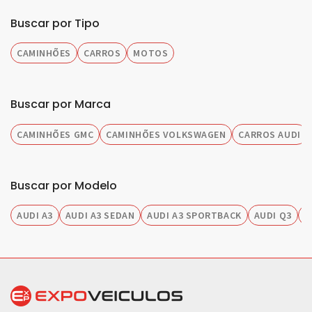
Buscar por Tipo
CAMINHÕES
CARROS
MOTOS
Buscar por Marca
CAMINHÕES GMC
CAMINHÕES VOLKSWAGEN
CARROS AUDI
Buscar por Modelo
AUDI A3
AUDI A3 SEDAN
AUDI A3 SPORTBACK
AUDI Q3
A