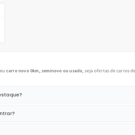
seu
carro novo 0km, seminovo ou usado
, seja ofertas de carros d
destaque?
ntrar?