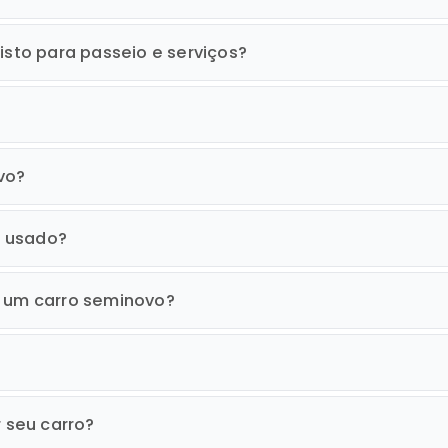
isto para passeio e serviços?
vo?
o usado?
r um carro seminovo?
r seu carro?