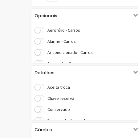
Opcionais
Aerofólio - Carros
Alarme - Carros
Ar condicionado - Carros
Ar quente - Carros
Detalhes
Banco motorista c/ reg. altura - Carros
Calotas - Carros
Aceita troca
Direção hidráulica - Carros
Chave reserva
Encosto de cabeça traseiro - Carros
Conservado
Freios ABS - Carros
Documentação em dia
Câmbio
Parachoque na cor do veículo - Carros
IPVA pago