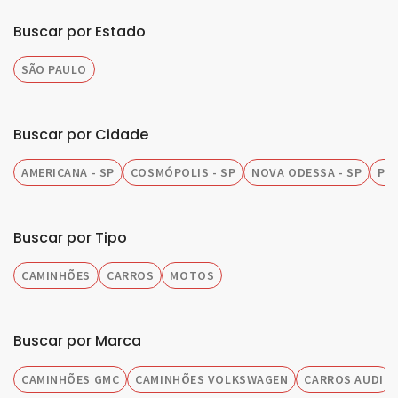
Buscar por Estado
SÃO PAULO
Buscar por Cidade
AMERICANA - SP
COSMÓPOLIS - SP
NOVA ODESSA - SP
PIR
Buscar por Tipo
CAMINHÕES
CARROS
MOTOS
Buscar por Marca
CAMINHÕES GMC
CAMINHÕES VOLKSWAGEN
CARROS AUDI