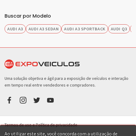
Buscar por Modelo
AUDI A3
AUDI A3 SEDAN
AUDI A3 SPORTBACK
AUDI Q3
A
Uma solução objetiva e ágil para a exposição de veículos e interação
em tempo real entre vendedores e compradores.
Termos de uso e Política de privacidade
Ao utilizar este site, você concorda com a utilização de
Contato