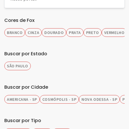
Cores de Fox
BRANCO
CINZA
DOURADO
PRATA
PRETO
VERMELHO
Buscar por Estado
SÃO PAULO
Buscar por Cidade
AMERICANA - SP
COSMÓPOLIS - SP
NOVA ODESSA - SP
PIR
Buscar por Tipo