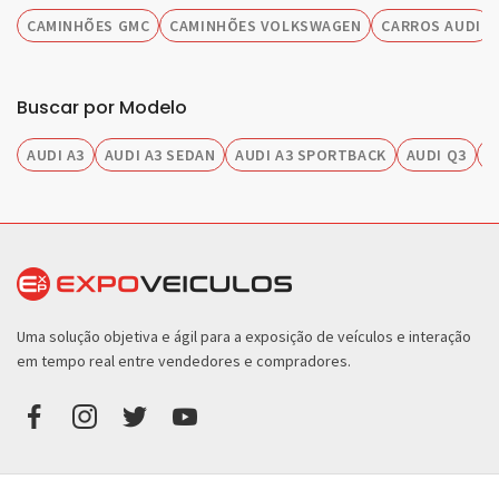
CAMINHÕES GMC
CAMINHÕES VOLKSWAGEN
CARROS AUDI
Buscar por Modelo
AUDI A3
AUDI A3 SEDAN
AUDI A3 SPORTBACK
AUDI Q3
A
Uma solução objetiva e ágil para a exposição de veículos e interação
em tempo real entre vendedores e compradores.