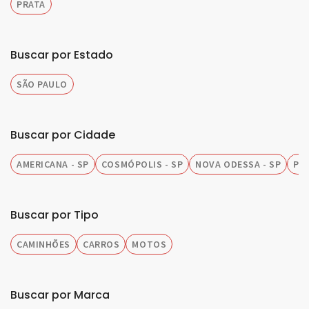
PRATA
Buscar por Estado
SÃO PAULO
Buscar por Cidade
AMERICANA - SP
COSMÓPOLIS - SP
NOVA ODESSA - SP
PIR
Buscar por Tipo
CAMINHÕES
CARROS
MOTOS
Buscar por Marca