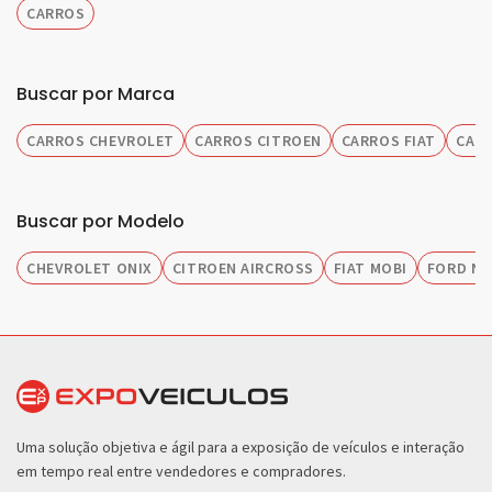
CARROS
Buscar por Marca
CARROS CHEVROLET
CARROS CITROEN
CARROS FIAT
CAR
Buscar por Modelo
CHEVROLET ONIX
CITROEN AIRCROSS
FIAT MOBI
FORD NE
Uma solução objetiva e ágil para a exposição de veículos e interação
em tempo real entre vendedores e compradores.