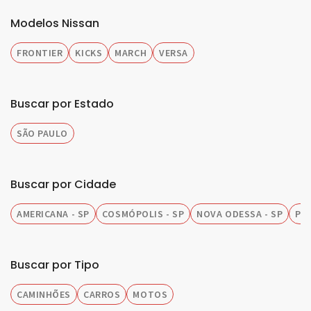
Modelos Nissan
FRONTIER
KICKS
MARCH
VERSA
Buscar por Estado
SÃO PAULO
Buscar por Cidade
AMERICANA - SP
COSMÓPOLIS - SP
NOVA ODESSA - SP
PIR
Buscar por Tipo
CAMINHÕES
CARROS
MOTOS